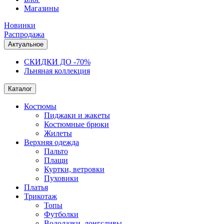
Магазины
Новинки
Распродажа
Актуальное
СКИДКИ ДО -70%
Льняная коллекция
Каталог
Костюмы
Пиджаки и жакеты
Костюмные брюки
Жилеты
Верхняя одежда
Пальто
Плащи
Куртки, ветровки
Пуховики
Платья
Трикотаж
Топы
Футболки
Водолазки, лонгсливы