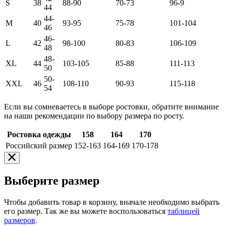
S
38
88-90
70-73
96-9
44
44-
M
40
93-95
75-78
101-104
46
46-
L
42
98-100
80-83
106-109
48
48-
XL
44
103-105
85-88
111-113
50
50-
XXL
46
108-110
90-93
115-118
54
Если вы сомневаетесь в выборе ростовки, обратите внимание
на наши рекомендации по выбору размера по росту.
Ростовка одежды
158
164
170
Российский размер
152-163
164-169
170-178
Выберите размер
Чтобы добавить товар в корзину, вначале необходимо выбрать
его размер. Так же вы можете воспользоваться
таблицей
размеров
.