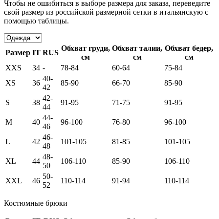
Чтобы не ошибиться в выборе размера для заказа, переведите
свой размер из российской размерной сетки в итальянскую с
помощью таблицы.
Обхват груди,
Обхват талии,
Обхват бедер,
Размер
IT
RUS
см
см
см
XXS
34
-
78-84
60-64
75-84
40-
XS
36
85-90
66-70
85-90
42
42-
S
38
91-95
71-75
91-95
44
44-
M
40
96-100
76-80
96-100
46
46-
L
42
101-105
81-85
101-105
48
48-
XL
44
106-110
85-90
106-110
50
50-
XXL
46
110-114
91-94
110-114
52
Костюмные брюки