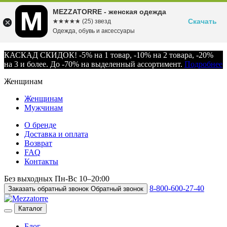
MEZZATORRE - женская одежда
Скачать
☆☆☆☆☆
★★★★★
(25) звезд
Одежда, обувь и аксессуары
КАСКАД СКИДОК! -5% на 1 товар, -10% на 2 товара, -20%
на 3 и более. До -70% на выделенный ассортимент.
Подробнее
Женщинам
Женщинам
Мужчинам
О бренде
Доставка и оплата
Возврат
FAQ
Контакты
Без выходных
Пн-Вс
10–20:00
8-800-600-27-40
Заказать обратный звонок
Обратный звонок
Каталог
Блог