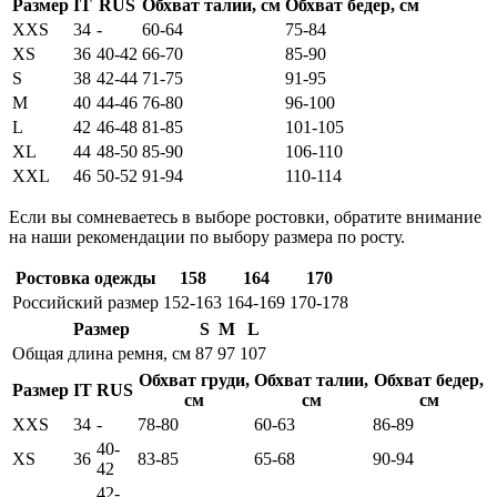
Размер
IT
RUS
Обхват талии, см
Обхват бедер, см
XXS
34
-
60-64
75-84
XS
36
40-42
66-70
85-90
S
38
42-44
71-75
91-95
M
40
44-46
76-80
96-100
L
42
46-48
81-85
101-105
XL
44
48-50
85-90
106-110
XXL
46
50-52
91-94
110-114
Если вы сомневаетесь в выборе ростовки, обратите внимание
на наши рекомендации по выбору размера по росту.
Ростовка одежды
158
164
170
Российский размер
152-163
164-169
170-178
Размер
S
M
L
Общая длина ремня, см
87
97
107
Обхват груди,
Обхват талии,
Обхват бедер,
Размер
IT
RUS
см
см
см
XXS
34
-
78-80
60-63
86-89
40-
XS
36
83-85
65-68
90-94
42
42-