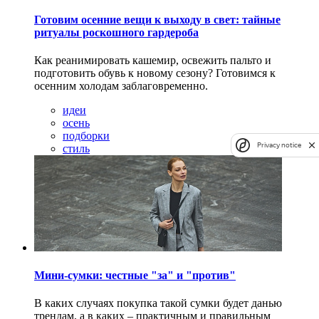
Готовим осенние вещи к выходу в свет: тайные
ритуалы роскошного гардероба
Как реанимировать кашемир, освежить пальто и
подготовить обувь к новому сезону? Готовимся к
осенним холодам заблаговременно.
идеи
осень
подборки
Privacy notice
стиль
Мини-сумки: честные "за" и "против"
В каких случаях покупка такой сумки будет данью
трендам, а в каких – практичным и правильным