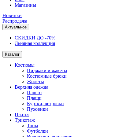
Магазины
Новинки
Распродажа
Актуальное
СКИДКИ ДО -70%
Льняная коллекция
Каталог
Костюмы
Пиджаки и жакеты
Костюмные брюки
Жилеты
Верхняя одежда
Пальто
Плащи
Куртки, ветровки
Пуховики
Платья
Трикотаж
Топы
Футболки
Водолазки, лонгсливы