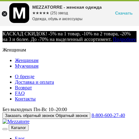
MEZZATORRE - женская одежда
Скачать
☆☆☆☆☆
★★★★★
(25) звезд
Одежда, обувь и аксессуары
КАСКАД СКИДОК! -5% на 1 товар, -10% на 2 товара, -20%
на 3 и более. До -70% на выделенный ассортимент.
Подробнее
Женщинам
Женщинам
Мужчинам
О бренде
Доставка и оплата
Возврат
FAQ
Контакты
Без выходных
Пн-Вс
10–20:00
8-800-600-27-40
Заказать обратный звонок
Обратный звонок
Каталог
Блог