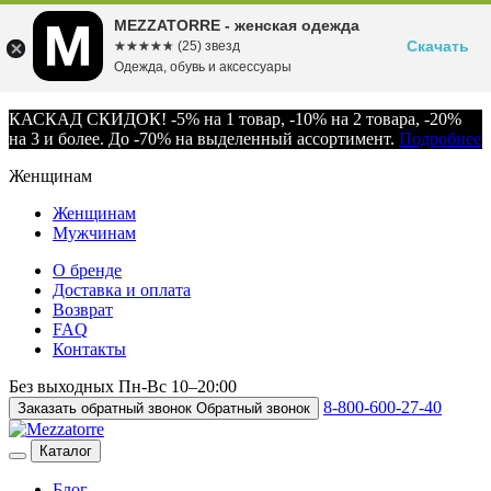
MEZZATORRE - женская одежда
Скачать
☆☆☆☆☆
★★★★★
(25) звезд
Одежда, обувь и аксессуары
КАСКАД СКИДОК! -5% на 1 товар, -10% на 2 товара, -20%
на 3 и более. До -70% на выделенный ассортимент.
Подробнее
Женщинам
Женщинам
Мужчинам
О бренде
Доставка и оплата
Возврат
FAQ
Контакты
Без выходных
Пн-Вс
10–20:00
8-800-600-27-40
Заказать обратный звонок
Обратный звонок
Каталог
Блог