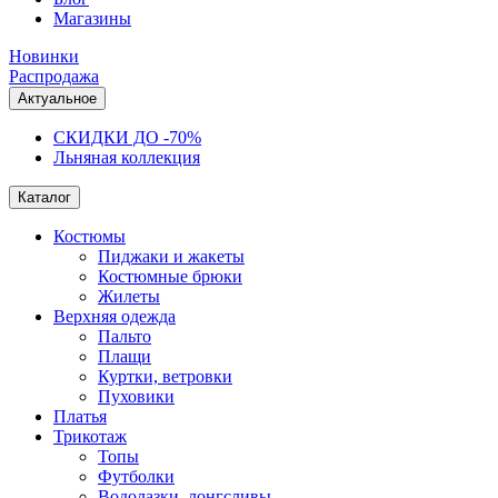
Магазины
Новинки
Распродажа
Актуальное
СКИДКИ ДО -70%
Льняная коллекция
Каталог
Костюмы
Пиджаки и жакеты
Костюмные брюки
Жилеты
Верхняя одежда
Пальто
Плащи
Куртки, ветровки
Пуховики
Платья
Трикотаж
Топы
Футболки
Водолазки, лонгсливы