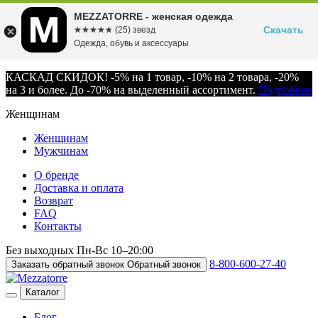
MEZZATORRE - женская одежда
Скачать
☆☆☆☆☆
★★★★★
(25) звезд
Одежда, обувь и аксессуары
КАСКАД СКИДОК! -5% на 1 товар, -10% на 2 товара, -20%
на 3 и более. До -70% на выделенный ассортимент.
Подробнее
Женщинам
Женщинам
Мужчинам
О бренде
Доставка и оплата
Возврат
FAQ
Контакты
Без выходных
Пн-Вс
10–20:00
8-800-600-27-40
Заказать обратный звонок
Обратный звонок
Каталог
Блог