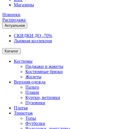
Магазины
Новинки
Распродажа
Актуальное
СКИДКИ ДО -70%
Льняная коллекция
Каталог
Костюмы
Пиджаки и жакеты
Костюмные брюки
Жилеты
Верхняя одежда
Пальто
Плащи
Куртки, ветровки
Пуховики
Платья
Трикотаж
Топы
Футболки
Водолазки, лонгсливы