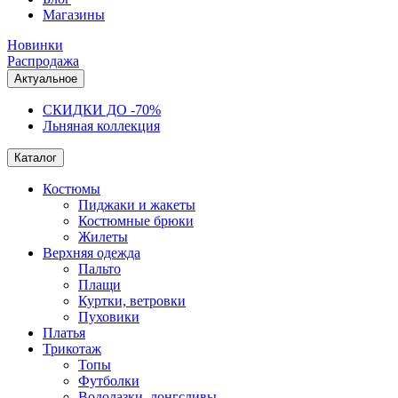
Магазины
Новинки
Распродажа
Актуальное
СКИДКИ ДО -70%
Льняная коллекция
Каталог
Костюмы
Пиджаки и жакеты
Костюмные брюки
Жилеты
Верхняя одежда
Пальто
Плащи
Куртки, ветровки
Пуховики
Платья
Трикотаж
Топы
Футболки
Водолазки, лонгсливы