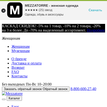
MEZZATORRE - женская одежда
Скачать
☆☆☆☆☆
★★★★★
(25) звезд
Одежда, обувь и аксессуары
КАСКАД СКИДОК! -5% на 1 товар, -10% на 2 товара, -20%
на 3 и более. До -70% на выделенный ассортимент.
Подробнее
Женщинам
Женщинам
Мужчинам
О бренде
Доставка и оплата
Возврат
FAQ
Контакты
Без выходных
Пн-Вс
10–20:00
8-800-600-27-40
Заказать обратный звонок
Обратный звонок
Каталог
Блог