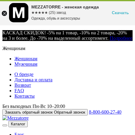
MEZZATORRE - женская одежда
Скачать
☆☆☆☆☆
★★★★★
(25) звезд
Одежда, обувь и аксессуары
КАСКАД СКИДОК! -5% на 1 товар, -10% на 2 товара, -20%
на 3 и более. До -70% на выделенный ассортимент.
Подробнее
Женщинам
Женщинам
Мужчинам
О бренде
Доставка и оплата
Возврат
FAQ
Контакты
Без выходных
Пн-Вс
10–20:00
8-800-600-27-40
Заказать обратный звонок
Обратный звонок
Каталог
Блог