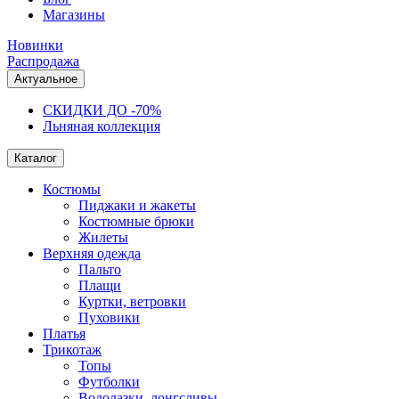
Магазины
Новинки
Распродажа
Актуальное
СКИДКИ ДО -70%
Льняная коллекция
Каталог
Костюмы
Пиджаки и жакеты
Костюмные брюки
Жилеты
Верхняя одежда
Пальто
Плащи
Куртки, ветровки
Пуховики
Платья
Трикотаж
Топы
Футболки
Водолазки, лонгсливы