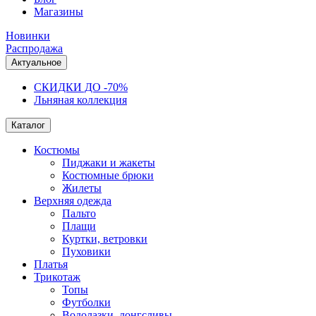
Магазины
Новинки
Распродажа
Актуальное
СКИДКИ ДО -70%
Льняная коллекция
Каталог
Костюмы
Пиджаки и жакеты
Костюмные брюки
Жилеты
Верхняя одежда
Пальто
Плащи
Куртки, ветровки
Пуховики
Платья
Трикотаж
Топы
Футболки
Водолазки, лонгсливы