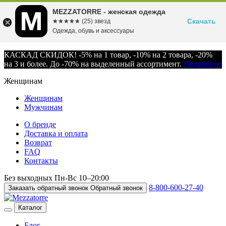
MEZZATORRE - женская одежда
Скачать
☆☆☆☆☆
★★★★★
(25) звезд
Одежда, обувь и аксессуары
КАСКАД СКИДОК! -5% на 1 товар, -10% на 2 товара, -20%
на 3 и более. До -70% на выделенный ассортимент.
Подробнее
Женщинам
Женщинам
Мужчинам
О бренде
Доставка и оплата
Возврат
FAQ
Контакты
Без выходных
Пн-Вс
10–20:00
8-800-600-27-40
Заказать обратный звонок
Обратный звонок
Каталог
Блог