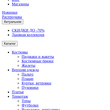
Магазины
Новинки
Распродажа
Актуальное
СКИДКИ ДО -70%
Льняная коллекция
Каталог
Костюмы
Пиджаки и жакеты
Костюмные брюки
Жилеты
Верхняя одежда
Пальто
Плащи
Куртки, ветровки
Пуховики
Платья
Трикотаж
Топы
Футболки
Водолазки, лонгсливы