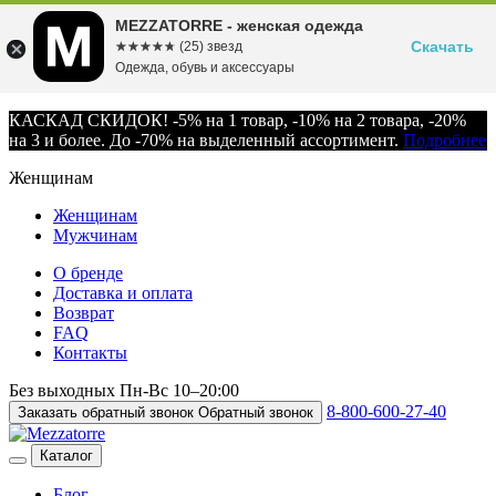
MEZZATORRE - женская одежда
Скачать
☆☆☆☆☆
★★★★★
(25) звезд
Одежда, обувь и аксессуары
КАСКАД СКИДОК! -5% на 1 товар, -10% на 2 товара, -20%
на 3 и более. До -70% на выделенный ассортимент.
Подробнее
Женщинам
Женщинам
Мужчинам
О бренде
Доставка и оплата
Возврат
FAQ
Контакты
Без выходных
Пн-Вс
10–20:00
8-800-600-27-40
Заказать обратный звонок
Обратный звонок
Каталог
Блог