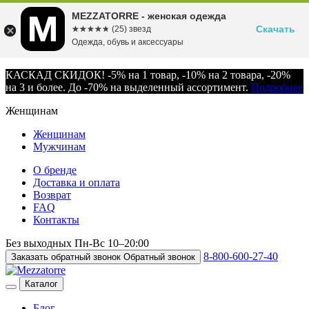
MEZZATORRE - женская одежда
Скачать
☆☆☆☆☆
★★★★★
(25) звезд
Одежда, обувь и аксессуары
КАСКАД СКИДОК! -5% на 1 товар, -10% на 2 товара, -20%
на 3 и более. До -70% на выделенный ассортимент.
Подробнее
Женщинам
Женщинам
Мужчинам
О бренде
Доставка и оплата
Возврат
FAQ
Контакты
Без выходных
Пн-Вс
10–20:00
8-800-600-27-40
Заказать обратный звонок
Обратный звонок
Каталог
Блог