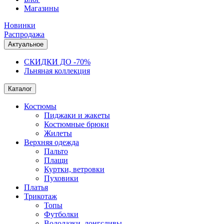
Магазины
Новинки
Распродажа
Актуальное
СКИДКИ ДО -70%
Льняная коллекция
Каталог
Костюмы
Пиджаки и жакеты
Костюмные брюки
Жилеты
Верхняя одежда
Пальто
Плащи
Куртки, ветровки
Пуховики
Платья
Трикотаж
Топы
Футболки
Водолазки, лонгсливы