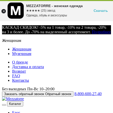
MEZZATORRE - женская одежда
Скачать
☆☆☆☆☆
★★★★★
(25) звезд
Одежда, обувь и аксессуары
КАСКАД СКИДОК! -5% на 1 товар, -10% на 2 товара, -20%
на 3 и более. До -70% на выделенный ассортимент.
Подробнее
Женщинам
Женщинам
Мужчинам
О бренде
Доставка и оплата
Возврат
FAQ
Контакты
Без выходных
Пн-Вс
10–20:00
8-800-600-27-40
Заказать обратный звонок
Обратный звонок
Каталог
Блог