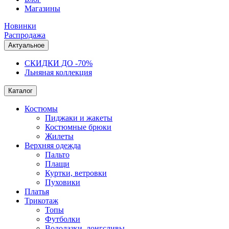
Магазины
Новинки
Распродажа
Актуальное
СКИДКИ ДО -70%
Льняная коллекция
Каталог
Костюмы
Пиджаки и жакеты
Костюмные брюки
Жилеты
Верхняя одежда
Пальто
Плащи
Куртки, ветровки
Пуховики
Платья
Трикотаж
Топы
Футболки
Водолазки, лонгсливы