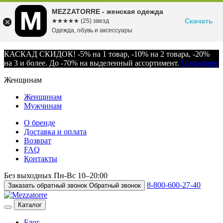
MEZZATORRE - женская одежда
Скачать
☆☆☆☆☆
★★★★★
(25) звезд
Одежда, обувь и аксессуары
КАСКАД СКИДОК! -5% на 1 товар, -10% на 2 товара, -20%
на 3 и более. До -70% на выделенный ассортимент.
Подробнее
Женщинам
Женщинам
Мужчинам
О бренде
Доставка и оплата
Возврат
FAQ
Контакты
Без выходных
Пн-Вс
10–20:00
8-800-600-27-40
Заказать обратный звонок
Обратный звонок
Каталог
Блог