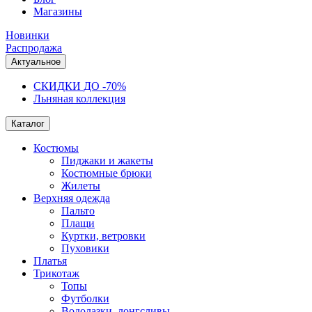
Магазины
Новинки
Распродажа
Актуальное
СКИДКИ ДО -70%
Льняная коллекция
Каталог
Костюмы
Пиджаки и жакеты
Костюмные брюки
Жилеты
Верхняя одежда
Пальто
Плащи
Куртки, ветровки
Пуховики
Платья
Трикотаж
Топы
Футболки
Водолазки, лонгсливы