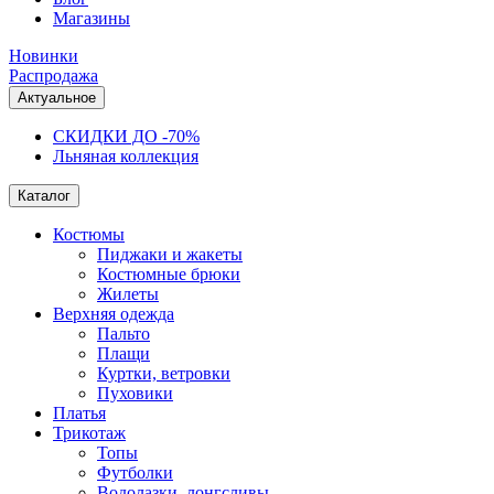
Магазины
Новинки
Распродажа
Актуальное
СКИДКИ ДО -70%
Льняная коллекция
Каталог
Костюмы
Пиджаки и жакеты
Костюмные брюки
Жилеты
Верхняя одежда
Пальто
Плащи
Куртки, ветровки
Пуховики
Платья
Трикотаж
Топы
Футболки
Водолазки, лонгсливы