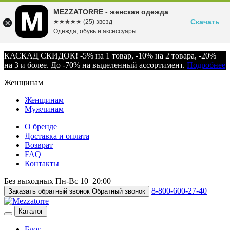
MEZZATORRE - женская одежда
Скачать
☆☆☆☆☆
★★★★★
(25) звезд
Одежда, обувь и аксессуары
КАСКАД СКИДОК! -5% на 1 товар, -10% на 2 товара, -20%
на 3 и более. До -70% на выделенный ассортимент.
Подробнее
Женщинам
Женщинам
Мужчинам
О бренде
Доставка и оплата
Возврат
FAQ
Контакты
Без выходных
Пн-Вс
10–20:00
8-800-600-27-40
Заказать обратный звонок
Обратный звонок
Каталог
Блог