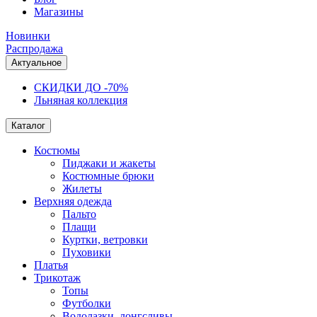
Магазины
Новинки
Распродажа
Актуальное
СКИДКИ ДО -70%
Льняная коллекция
Каталог
Костюмы
Пиджаки и жакеты
Костюмные брюки
Жилеты
Верхняя одежда
Пальто
Плащи
Куртки, ветровки
Пуховики
Платья
Трикотаж
Топы
Футболки
Водолазки, лонгсливы