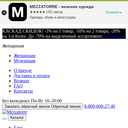
MEZZATORRE - женская одежда
Скачать
☆☆☆☆☆
★★★★★
(25) звезд
Одежда, обувь и аксессуары
КАСКАД СКИДОК! -5% на 1 товар, -10% на 2 товара, -20%
на 3 и более. До -70% на выделенный ассортимент.
Подробнее
Женщинам
Женщинам
Мужчинам
О бренде
Доставка и оплата
Возврат
FAQ
Контакты
Без выходных
Пн-Вс
10–20:00
8-800-600-27-40
Заказать обратный звонок
Обратный звонок
Каталог
Блог