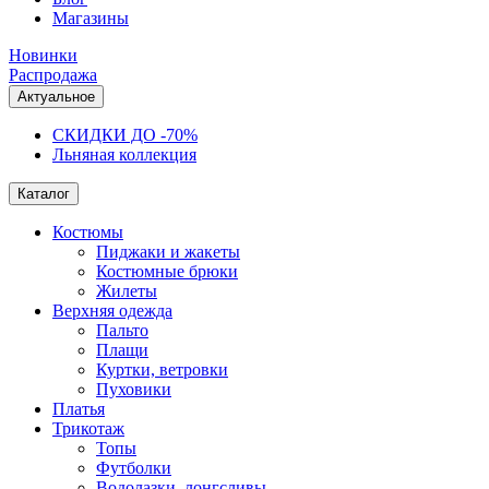
Магазины
Новинки
Распродажа
Актуальное
СКИДКИ ДО -70%
Льняная коллекция
Каталог
Костюмы
Пиджаки и жакеты
Костюмные брюки
Жилеты
Верхняя одежда
Пальто
Плащи
Куртки, ветровки
Пуховики
Платья
Трикотаж
Топы
Футболки
Водолазки, лонгсливы