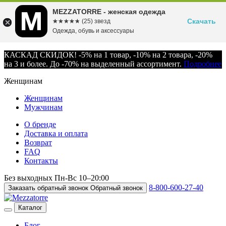
MEZZATORRE - женская одежда
Скачать
☆☆☆☆☆
★★★★★
(25) звезд
Одежда, обувь и аксессуары
КАСКАД СКИДОК! -5% на 1 товар, -10% на 2 товара, -20%
на 3 и более. До -70% на выделенный ассортимент.
Подробнее
Женщинам
Женщинам
Мужчинам
О бренде
Доставка и оплата
Возврат
FAQ
Контакты
Без выходных
Пн-Вс
10–20:00
8-800-600-27-40
Заказать обратный звонок
Обратный звонок
Каталог
Блог