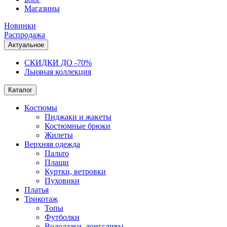
Магазины
Новинки
Распродажа
Актуальное
СКИДКИ ДО -70%
Льняная коллекция
Каталог
Костюмы
Пиджаки и жакеты
Костюмные брюки
Жилеты
Верхняя одежда
Пальто
Плащи
Куртки, ветровки
Пуховики
Платья
Трикотаж
Топы
Футболки
Водолазки, лонгсливы