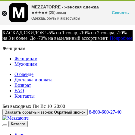
MEZZATORRE - женская одежда
Скачать
☆☆☆☆☆
★★★★★
(25) звезд
Одежда, обувь и аксессуары
КАСКАД СКИДОК! -5% на 1 товар, -10% на 2 товара, -20%
на 3 и более. До -70% на выделенный ассортимент.
Подробнее
Женщинам
Женщинам
Мужчинам
О бренде
Доставка и оплата
Возврат
FAQ
Контакты
Без выходных
Пн-Вс
10–20:00
8-800-600-27-40
Заказать обратный звонок
Обратный звонок
Каталог
Блог