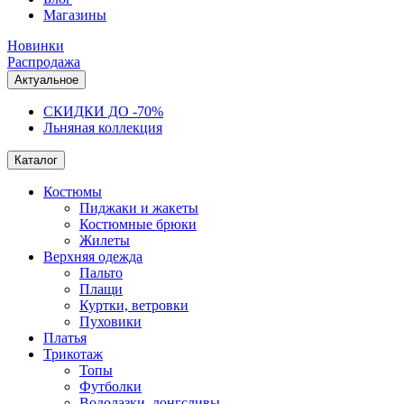
Магазины
Новинки
Распродажа
Актуальное
СКИДКИ ДО -70%
Льняная коллекция
Каталог
Костюмы
Пиджаки и жакеты
Костюмные брюки
Жилеты
Верхняя одежда
Пальто
Плащи
Куртки, ветровки
Пуховики
Платья
Трикотаж
Топы
Футболки
Водолазки, лонгсливы