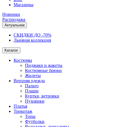
Магазины
Новинки
Распродажа
Актуальное
СКИДКИ ДО -70%
Льняная коллекция
Каталог
Костюмы
Пиджаки и жакеты
Костюмные брюки
Жилеты
Верхняя одежда
Пальто
Плащи
Куртки, ветровки
Пуховики
Платья
Трикотаж
Топы
Футболки
Водолазки, лонгсливы