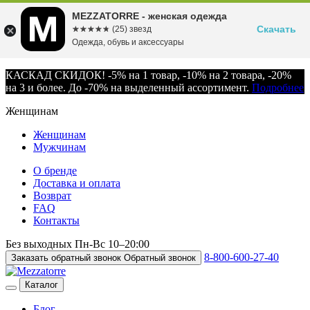
MEZZATORRE - женская одежда
Скачать
☆☆☆☆☆
★★★★★
(25) звезд
Одежда, обувь и аксессуары
КАСКАД СКИДОК! -5% на 1 товар, -10% на 2 товара, -20%
на 3 и более. До -70% на выделенный ассортимент.
Подробнее
Женщинам
Женщинам
Мужчинам
О бренде
Доставка и оплата
Возврат
FAQ
Контакты
Без выходных
Пн-Вс
10–20:00
8-800-600-27-40
Заказать обратный звонок
Обратный звонок
Каталог
Блог