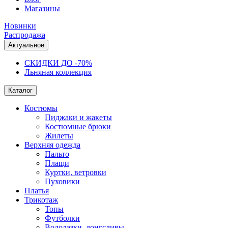
Магазины
Новинки
Распродажа
Актуальное
СКИДКИ ДО -70%
Льняная коллекция
Каталог
Костюмы
Пиджаки и жакеты
Костюмные брюки
Жилеты
Верхняя одежда
Пальто
Плащи
Куртки, ветровки
Пуховики
Платья
Трикотаж
Топы
Футболки
Водолазки, лонгсливы