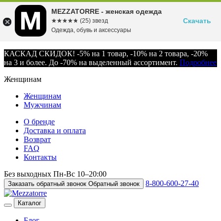
MEZZATORRE - женская одежда
Скачать
☆☆☆☆☆
★★★★★
(25) звезд
Одежда, обувь и аксессуары
КАСКАД СКИДОК! -5% на 1 товар, -10% на 2 товара, -20%
на 3 и более. До -70% на выделенный ассортимент.
Подробнее
Женщинам
Женщинам
Мужчинам
О бренде
Доставка и оплата
Возврат
FAQ
Контакты
Без выходных
Пн-Вс
10–20:00
8-800-600-27-40
Заказать обратный звонок
Обратный звонок
Каталог
Блог