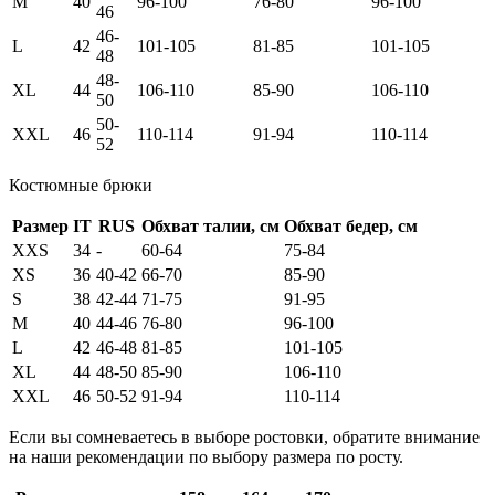
M
40
96-100
76-80
96-100
46
46-
L
42
101-105
81-85
101-105
48
48-
XL
44
106-110
85-90
106-110
50
50-
XXL
46
110-114
91-94
110-114
52
Костюмные брюки
Размер
IT
RUS
Обхват талии, см
Обхват бедер, см
XXS
34
-
60-64
75-84
XS
36
40-42
66-70
85-90
S
38
42-44
71-75
91-95
M
40
44-46
76-80
96-100
L
42
46-48
81-85
101-105
XL
44
48-50
85-90
106-110
XXL
46
50-52
91-94
110-114
Если вы сомневаетесь в выборе ростовки, обратите внимание
на наши рекомендации по выбору размера по росту.