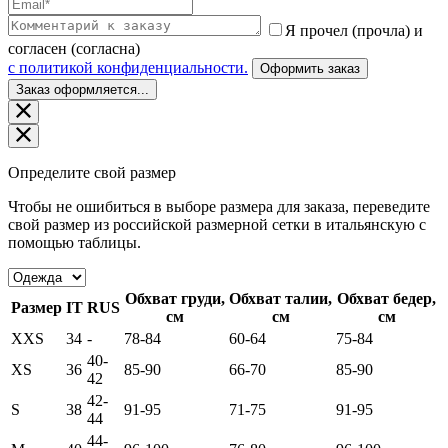
Я прочел (прочла) и
согласен (согласна)
c политикой конфиденциальности.
Оформить заказ
Заказ оформляется...
Определите свой размер
Чтобы не ошибиться в выборе размера для заказа, переведите
свой размер из российской размерной сетки в итальянскую с
помощью таблицы.
Обхват груди,
Обхват талии,
Обхват бедер,
Размер
IT
RUS
см
см
см
XXS
34
-
78-84
60-64
75-84
40-
XS
36
85-90
66-70
85-90
42
42-
S
38
91-95
71-75
91-95
44
44-