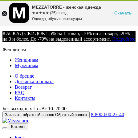
MEZZATORRE - женская одежда
Скачать
☆☆☆☆☆
★★★★★
(25) звезд
Одежда, обувь и аксессуары
КАСКАД СКИДОК! -5% на 1 товар, -10% на 2 товара, -20%
на 3 и более. До -70% на выделенный ассортимент.
Подробнее
Женщинам
Женщинам
Мужчинам
О бренде
Доставка и оплата
Возврат
FAQ
Контакты
Без выходных
Пн-Вс
10–20:00
8-800-600-27-40
Заказать обратный звонок
Обратный звонок
Каталог
Блог