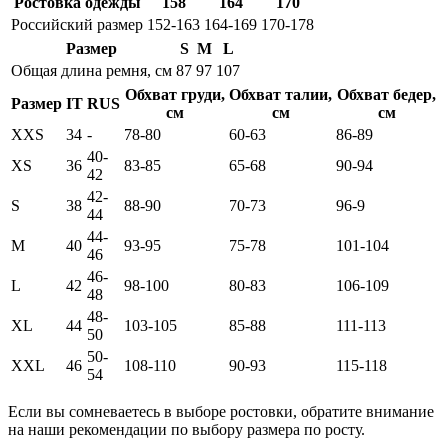
Ростовка одежды
158
164
170
Российский размер
152-163
164-169
170-178
Размер
S
M
L
Общая длина ремня, см
87
97
107
Обхват груди,
Обхват талии,
Обхват бедер,
Размер
IT
RUS
см
см
см
XXS
34
-
78-80
60-63
86-89
40-
XS
36
83-85
65-68
90-94
42
42-
S
38
88-90
70-73
96-9
44
44-
M
40
93-95
75-78
101-104
46
46-
L
42
98-100
80-83
106-109
48
48-
XL
44
103-105
85-88
111-113
50
50-
XXL
46
108-110
90-93
115-118
54
Если вы сомневаетесь в выборе ростовки, обратите внимание
на наши рекомендации по выбору размера по росту.