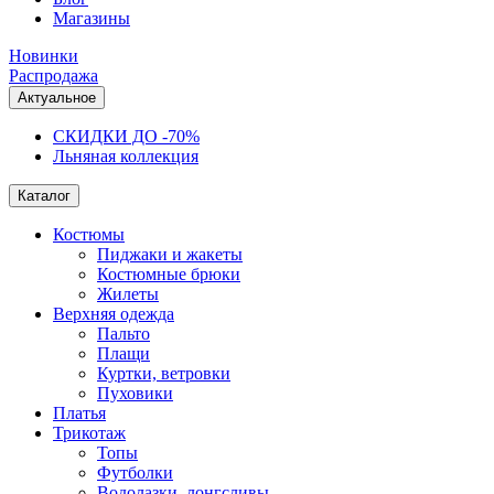
Магазины
Новинки
Распродажа
Актуальное
СКИДКИ ДО -70%
Льняная коллекция
Каталог
Костюмы
Пиджаки и жакеты
Костюмные брюки
Жилеты
Верхняя одежда
Пальто
Плащи
Куртки, ветровки
Пуховики
Платья
Трикотаж
Топы
Футболки
Водолазки, лонгсливы