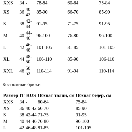
XXS
34
-
78-84
60-64
75-84
40-
XS
36
85-90
66-70
85-90
42
42-
S
38
91-95
71-75
91-95
44
44-
M
40
96-100
76-80
96-100
46
46-
L
42
101-105
81-85
101-105
48
48-
XL
44
106-110
85-90
106-110
50
50-
XXL
46
110-114
91-94
110-114
52
Костюмные брюки
Размер
IT
RUS
Обхват талии, см
Обхват бедер, см
XXS
34
-
60-64
75-84
XS
36
40-42
66-70
85-90
S
38
42-44
71-75
91-95
M
40
44-46
76-80
96-100
L
42
46-48
81-85
101-105