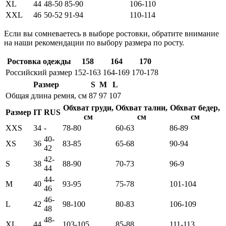
XL
44
48-50
85-90
106-110
XXL
46
50-52
91-94
110-114
Если вы сомневаетесь в выборе ростовки, обратите внимание
на наши рекомендации по выбору размера по росту.
Ростовка одежды
158
164
170
Российский размер
152-163
164-169
170-178
Размер
S
M
L
Общая длина ремня, см
87
97
107
Обхват груди,
Обхват талии,
Обхват бедер,
Размер
IT
RUS
см
см
см
XXS
34
-
78-80
60-63
86-89
40-
XS
36
83-85
65-68
90-94
42
42-
S
38
88-90
70-73
96-9
44
44-
M
40
93-95
75-78
101-104
46
46-
L
42
98-100
80-83
106-109
48
48-
XL
44
103-105
85-88
111-113