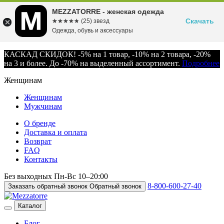
MEZZATORRE - женская одежда
Скачать
☆☆☆☆☆
★★★★★
(25) звезд
Одежда, обувь и аксессуары
КАСКАД СКИДОК! -5% на 1 товар, -10% на 2 товара, -20%
на 3 и более. До -70% на выделенный ассортимент.
Подробнее
Женщинам
Женщинам
Мужчинам
О бренде
Доставка и оплата
Возврат
FAQ
Контакты
Без выходных
Пн-Вс
10–20:00
8-800-600-27-40
Заказать обратный звонок
Обратный звонок
Каталог
Блог