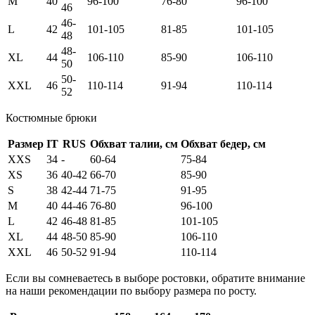
M
40
96-100
76-80
96-100
46
46-
L
42
101-105
81-85
101-105
48
48-
XL
44
106-110
85-90
106-110
50
50-
XXL
46
110-114
91-94
110-114
52
Костюмные брюки
Размер
IT
RUS
Обхват талии, см
Обхват бедер, см
XXS
34
-
60-64
75-84
XS
36
40-42
66-70
85-90
S
38
42-44
71-75
91-95
M
40
44-46
76-80
96-100
L
42
46-48
81-85
101-105
XL
44
48-50
85-90
106-110
XXL
46
50-52
91-94
110-114
Если вы сомневаетесь в выборе ростовки, обратите внимание
на наши рекомендации по выбору размера по росту.