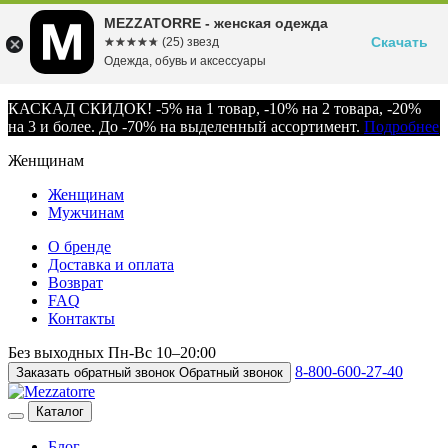
MEZZATORRE - женская одежда
Скачать
☆☆☆☆☆
★★★★★
(25) звезд
Одежда, обувь и аксессуары
КАСКАД СКИДОК! -5% на 1 товар, -10% на 2 товара, -20%
на 3 и более. До -70% на выделенный ассортимент.
Подробнее
Женщинам
Женщинам
Мужчинам
О бренде
Доставка и оплата
Возврат
FAQ
Контакты
Без выходных
Пн-Вс
10–20:00
8-800-600-27-40
Заказать обратный звонок
Обратный звонок
Каталог
Блог