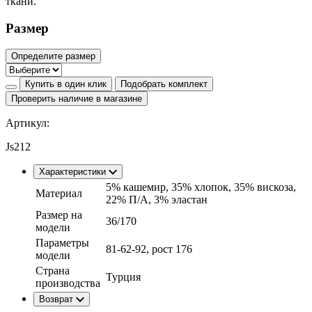
ткани.
Размер
Определите размер
Купить в один клик
Подобрать комплект
Проверить наличие в магазине
Артикул:
Js212
Характеристики
5% кашемир, 35% хлопок, 35% вискоза,
Материал
22% П/А, 3% эластан
Размер на
36/170
модели
Параметры
81-62-92, рост 176
модели
Страна
Турция
производства
Возврат