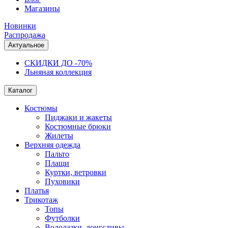
Магазины
Новинки
Распродажа
Актуальное
СКИДКИ ДО -70%
Льняная коллекция
Каталог
Костюмы
Пиджаки и жакеты
Костюмные брюки
Жилеты
Верхняя одежда
Пальто
Плащи
Куртки, ветровки
Пуховики
Платья
Трикотаж
Топы
Футболки
Водолазки, лонгсливы