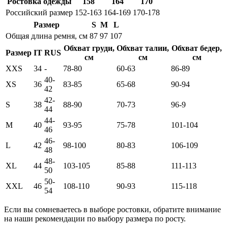
Ростовка одежды
158
164
170
Российский размер
152-163
164-169
170-178
Размер
S
M
L
Общая длина ремня, см
87
97
107
Обхват груди,
Обхват талии,
Обхват бедер,
Размер
IT
RUS
см
см
см
XXS
34
-
78-80
60-63
86-89
40-
XS
36
83-85
65-68
90-94
42
42-
S
38
88-90
70-73
96-9
44
44-
M
40
93-95
75-78
101-104
46
46-
L
42
98-100
80-83
106-109
48
48-
XL
44
103-105
85-88
111-113
50
50-
XXL
46
108-110
90-93
115-118
54
Если вы сомневаетесь в выборе ростовки, обратите внимание
на наши рекомендации по выбору размера по росту.