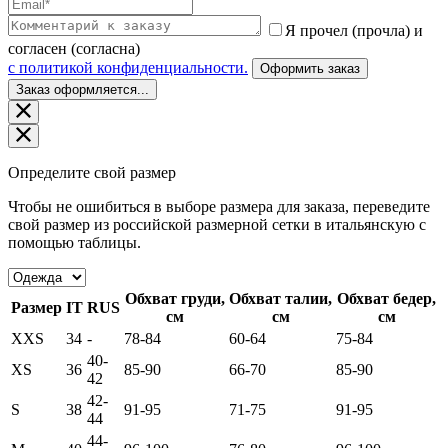
Я прочел (прочла) и
согласен (согласна)
c политикой конфиденциальности.
Оформить заказ
Заказ оформляется...
Определите свой размер
Чтобы не ошибиться в выборе размера для заказа, переведите
свой размер из российской размерной сетки в итальянскую с
помощью таблицы.
Обхват груди,
Обхват талии,
Обхват бедер,
Размер
IT
RUS
см
см
см
XXS
34
-
78-84
60-64
75-84
40-
XS
36
85-90
66-70
85-90
42
42-
S
38
91-95
71-75
91-95
44
44-