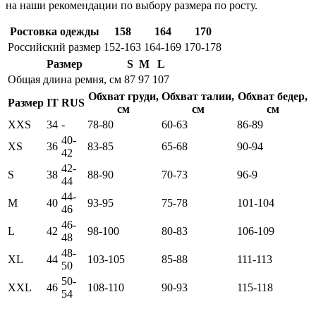
на наши рекомендации по выбору размера по росту.
Ростовка одежды
158
164
170
Российский размер
152-163
164-169
170-178
Размер
S
M
L
Общая длина ремня, см
87
97
107
Обхват груди,
Обхват талии,
Обхват бедер,
Размер
IT
RUS
см
см
см
XXS
34
-
78-80
60-63
86-89
40-
XS
36
83-85
65-68
90-94
42
42-
S
38
88-90
70-73
96-9
44
44-
M
40
93-95
75-78
101-104
46
46-
L
42
98-100
80-83
106-109
48
48-
XL
44
103-105
85-88
111-113
50
50-
XXL
46
108-110
90-93
115-118
54