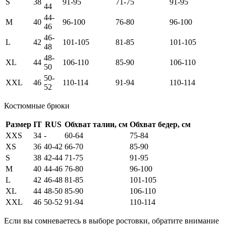
S
38
91-95
71-75
91-95
44
44-
M
40
96-100
76-80
96-100
46
46-
L
42
101-105
81-85
101-105
48
48-
XL
44
106-110
85-90
106-110
50
50-
XXL
46
110-114
91-94
110-114
52
Костюмные брюки
Размер
IT
RUS
Обхват талии, см
Обхват бедер, см
XXS
34
-
60-64
75-84
XS
36
40-42
66-70
85-90
S
38
42-44
71-75
91-95
M
40
44-46
76-80
96-100
L
42
46-48
81-85
101-105
XL
44
48-50
85-90
106-110
XXL
46
50-52
91-94
110-114
Если вы сомневаетесь в выборе ростовки, обратите внимание