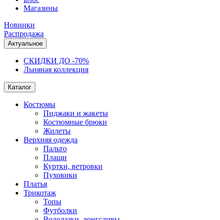
Магазины
Новинки
Распродажа
Актуальное
СКИДКИ ДО -70%
Льняная коллекция
Каталог
Костюмы
Пиджаки и жакеты
Костюмные брюки
Жилеты
Верхняя одежда
Пальто
Плащи
Куртки, ветровки
Пуховики
Платья
Трикотаж
Топы
Футболки
Водолазки, лонгсливы