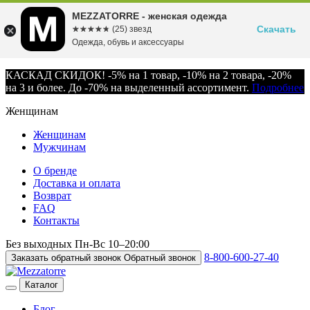
MEZZATORRE - женская одежда
Скачать
☆☆☆☆☆
★★★★★
(25) звезд
Одежда, обувь и аксессуары
КАСКАД СКИДОК! -5% на 1 товар, -10% на 2 товара, -20%
на 3 и более. До -70% на выделенный ассортимент.
Подробнее
Женщинам
Женщинам
Мужчинам
О бренде
Доставка и оплата
Возврат
FAQ
Контакты
Без выходных
Пн-Вс
10–20:00
8-800-600-27-40
Заказать обратный звонок
Обратный звонок
Каталог
Блог