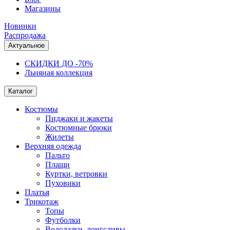
Магазины
Новинки
Распродажа
Актуальное
СКИДКИ ДО -70%
Льняная коллекция
Каталог
Костюмы
Пиджаки и жакеты
Костюмные брюки
Жилеты
Верхняя одежда
Пальто
Плащи
Куртки, ветровки
Пуховики
Платья
Трикотаж
Топы
Футболки
Водолазки, лонгсливы