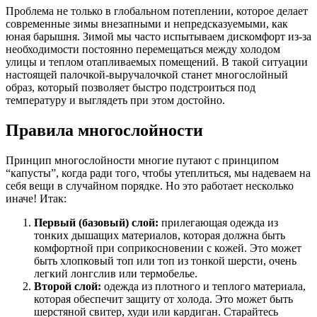
Проблема не только в глобальном потеплении, которое делает
современные зимы внезапными и непредсказуемыми, как
юная барышня. Зимой мы часто испытываем дискомфорт из-за
необходимости постоянно перемещаться между холодом
улицы и теплом отапливаемых помещений. В такой ситуации
настоящей палочкой-выручалочкой станет многослойный
образ, который позволяет быстро подстроиться под
температуру и выглядеть при этом достойно.
Правила многослойности
Принцип многослойности многие путают с принципом
“капусты”, когда ради того, чтобы утеплиться, мы надеваем на
себя вещи в случайном порядке. Но это работает несколько
иначе! Итак:
Первый (базовый) слой:
прилегающая одежда из
тонких дышащих материалов, которая должна быть
комфортной при соприкосновении с кожей. Это может
быть хлопковый топ или топ из тонкой шерсти, очень
легкий лонгслив или термобелье.
Второй слой:
одежда из плотного и теплого материала,
которая обеспечит защиту от холода. Это может быть
шерстяной свитер, худи или кардиган. Старайтесь