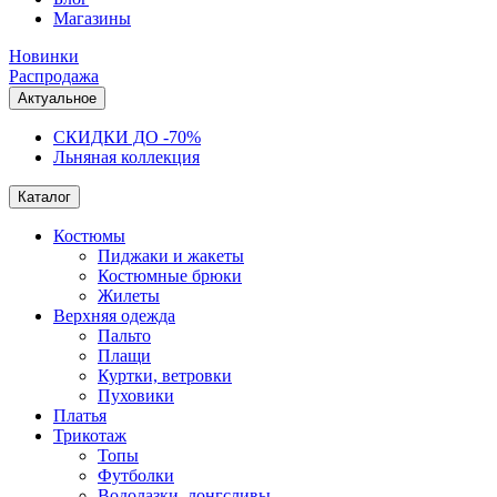
Магазины
Новинки
Распродажа
Актуальное
СКИДКИ ДО -70%
Льняная коллекция
Каталог
Костюмы
Пиджаки и жакеты
Костюмные брюки
Жилеты
Верхняя одежда
Пальто
Плащи
Куртки, ветровки
Пуховики
Платья
Трикотаж
Топы
Футболки
Водолазки, лонгсливы