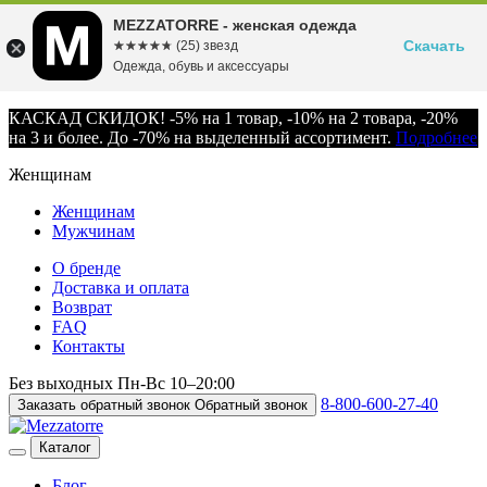
MEZZATORRE - женская одежда
Скачать
☆☆☆☆☆
★★★★★
(25) звезд
Одежда, обувь и аксессуары
КАСКАД СКИДОК! -5% на 1 товар, -10% на 2 товара, -20%
на 3 и более. До -70% на выделенный ассортимент.
Подробнее
Женщинам
Женщинам
Мужчинам
О бренде
Доставка и оплата
Возврат
FAQ
Контакты
Без выходных
Пн-Вс
10–20:00
8-800-600-27-40
Заказать обратный звонок
Обратный звонок
Каталог
Блог