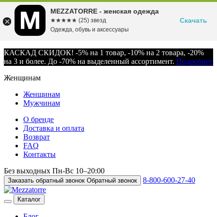
MEZZATORRE - женская одежда
Скачать
☆☆☆☆☆
★★★★★
(25) звезд
Одежда, обувь и аксессуары
КАСКАД СКИДОК! -5% на 1 товар, -10% на 2 товара, -20%
на 3 и более. До -70% на выделенный ассортимент.
Подробнее
Женщинам
Женщинам
Мужчинам
О бренде
Доставка и оплата
Возврат
FAQ
Контакты
Без выходных
Пн-Вс
10–20:00
8-800-600-27-40
Заказать обратный звонок
Обратный звонок
Каталог
Блог