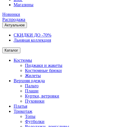
Магазины
Новинки
Распродажа
Актуальное
СКИДКИ ДО -70%
Льняная коллекция
Каталог
Костюмы
Пиджаки и жакеты
Костюмные брюки
Жилеты
Верхняя одежда
Пальто
Плащи
Куртки, ветровки
Пуховики
Платья
Трикотаж
Топы
Футболки
Водолазки, лонгсливы