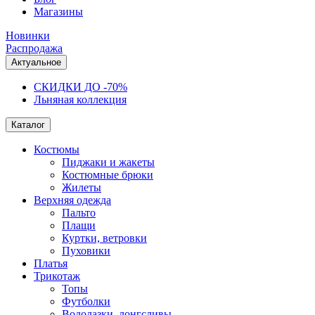
Магазины
Новинки
Распродажа
Актуальное
СКИДКИ ДО -70%
Льняная коллекция
Каталог
Костюмы
Пиджаки и жакеты
Костюмные брюки
Жилеты
Верхняя одежда
Пальто
Плащи
Куртки, ветровки
Пуховики
Платья
Трикотаж
Топы
Футболки
Водолазки, лонгсливы