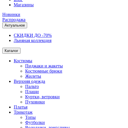
Магазины
Новинки
Распродажа
Актуальное
СКИДКИ ДО -70%
Льняная коллекция
Каталог
Костюмы
Пиджаки и жакеты
Костюмные брюки
Жилеты
Верхняя одежда
Пальто
Плащи
Куртки, ветровки
Пуховики
Платья
Трикотаж
Топы
Футболки
Водолазки, лонгсливы