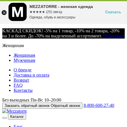
MEZZATORRE - женская одежда
Скачать
☆☆☆☆☆
★★★★★
(25) звезд
Одежда, обувь и аксессуары
КАСКАД СКИДОК! -5% на 1 товар, -10% на 2 товара, -20%
на 3 и более. До -70% на выделенный ассортимент.
Подробнее
Женщинам
Женщинам
Мужчинам
О бренде
Доставка и оплата
Возврат
FAQ
Контакты
Без выходных
Пн-Вс
10–20:00
8-800-600-27-40
Заказать обратный звонок
Обратный звонок
Каталог
Блог