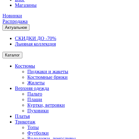
Магазины
Новинки
Распродажа
Актуальное
СКИДКИ ДО -70%
Льняная коллекция
Каталог
Костюмы
Пиджаки и жакеты
Костюмные брюки
Жилеты
Верхняя одежда
Пальто
Плащи
Куртки, ветровки
Пуховики
Платья
Трикотаж
Топы
Футболки
Водолазки, лонгсливы