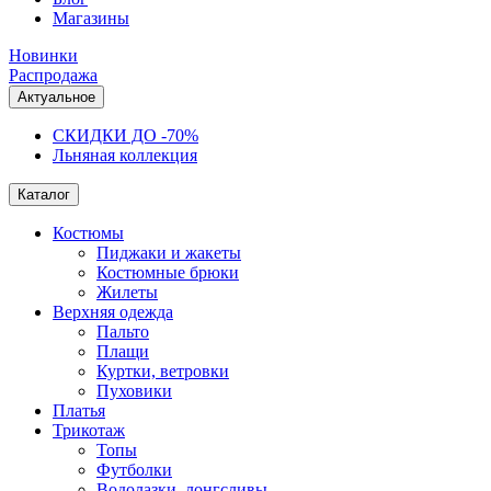
Магазины
Новинки
Распродажа
Актуальное
СКИДКИ ДО -70%
Льняная коллекция
Каталог
Костюмы
Пиджаки и жакеты
Костюмные брюки
Жилеты
Верхняя одежда
Пальто
Плащи
Куртки, ветровки
Пуховики
Платья
Трикотаж
Топы
Футболки
Водолазки, лонгсливы