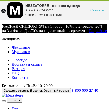
MEZZATORRE - женская одежда
Скачать
☆☆☆☆☆
★★★★★
(25) звезд
Одежда, обувь и аксессуары
КАСКАД СКИДОК! -5% на 1 товар, -10% на 2 товара, -20%
на 3 и более. До -70% на выделенный ассортимент.
Подробнее
Женщинам
Женщинам
Мужчинам
О бренде
Доставка и оплата
Возврат
FAQ
Контакты
Без выходных
Пн-Вс
10–20:00
8-800-600-27-40
Заказать обратный звонок
Обратный звонок
Каталог
Блог