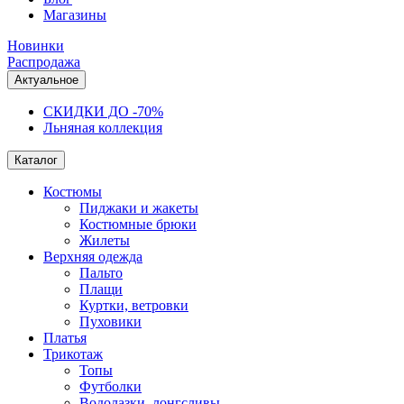
Магазины
Новинки
Распродажа
Актуальное
СКИДКИ ДО -70%
Льняная коллекция
Каталог
Костюмы
Пиджаки и жакеты
Костюмные брюки
Жилеты
Верхняя одежда
Пальто
Плащи
Куртки, ветровки
Пуховики
Платья
Трикотаж
Топы
Футболки
Водолазки, лонгсливы