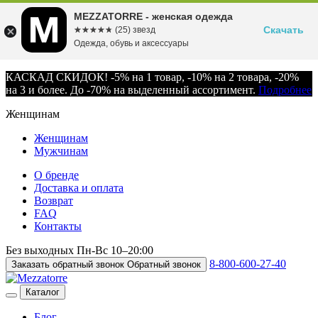
MEZZATORRE - женская одежда
Скачать
☆☆☆☆☆
★★★★★
(25) звезд
Одежда, обувь и аксессуары
КАСКАД СКИДОК! -5% на 1 товар, -10% на 2 товара, -20%
на 3 и более. До -70% на выделенный ассортимент.
Подробнее
Женщинам
Женщинам
Мужчинам
О бренде
Доставка и оплата
Возврат
FAQ
Контакты
Без выходных
Пн-Вс
10–20:00
8-800-600-27-40
Заказать обратный звонок
Обратный звонок
Каталог
Блог