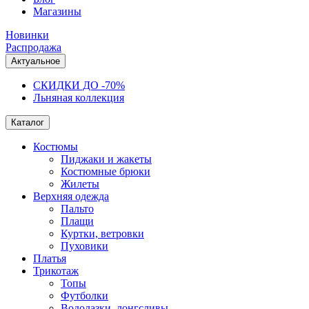
Магазины
Новинки
Распродажа
Актуальное
СКИДКИ ДО -70%
Льняная коллекция
Каталог
Костюмы
Пиджаки и жакеты
Костюмные брюки
Жилеты
Верхняя одежда
Пальто
Плащи
Куртки, ветровки
Пуховики
Платья
Трикотаж
Топы
Футболки
Водолазки, лонгсливы