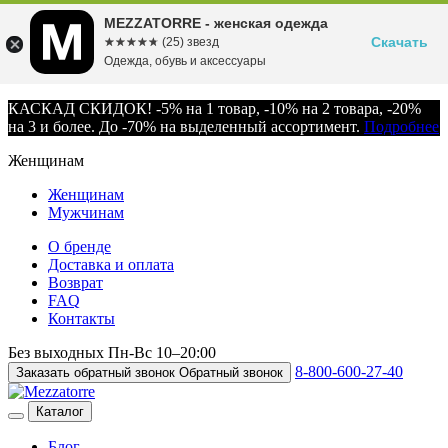
MEZZATORRE - женская одежда
Скачать
☆☆☆☆☆
★★★★★
(25) звезд
Одежда, обувь и аксессуары
КАСКАД СКИДОК! -5% на 1 товар, -10% на 2 товара, -20%
на 3 и более. До -70% на выделенный ассортимент.
Подробнее
Женщинам
Женщинам
Мужчинам
О бренде
Доставка и оплата
Возврат
FAQ
Контакты
Без выходных
Пн-Вс
10–20:00
8-800-600-27-40
Заказать обратный звонок
Обратный звонок
Каталог
Блог