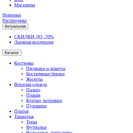
Магазины
Новинки
Распродажа
Актуальное
СКИДКИ ДО -70%
Льняная коллекция
Каталог
Костюмы
Пиджаки и жакеты
Костюмные брюки
Жилеты
Верхняя одежда
Пальто
Плащи
Куртки, ветровки
Пуховики
Платья
Трикотаж
Топы
Футболки
Водолазки, лонгсливы