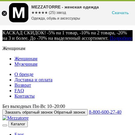
MEZZATORRE - женская одежда
Скачать
☆☆☆☆☆
★★★★★
(25) звезд
Одежда, обувь и аксессуары
КАСКАД СКИДОК! -5% на 1 товар, -10% на 2 товара, -20%
на 3 и более. До -70% на выделенный ассортимент.
Подробнее
Женщинам
Женщинам
Мужчинам
О бренде
Доставка и оплата
Возврат
FAQ
Контакты
Без выходных
Пн-Вс
10–20:00
8-800-600-27-40
Заказать обратный звонок
Обратный звонок
Каталог
Блог