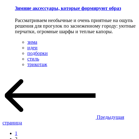
Зимние аксессуары, которые формируют образ
Рассматриваем необычные и очень приятные на ощупь
решения для прогулок по заснеженному городу: уютные
перчатки, огромные шарфы и теплые капоры.
зима
идеи
подборки
стиль
трикотаж
Предыдущая
страница
1
2