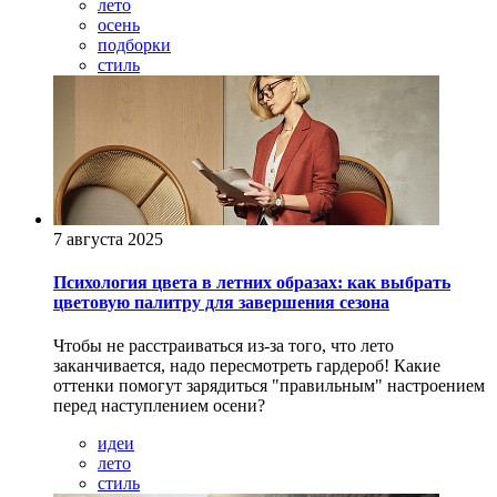
лето
осень
подборки
стиль
7 августа 2025
Психология цвета в летних образах: как выбрать
цветовую палитру для завершения сезона
Чтобы не расстраиваться из-за того, что лето
заканчивается, надо пересмотреть гардероб! Какие
оттенки помогут зарядиться "правильным" настроением
перед наступлением осени?
идеи
лето
стиль