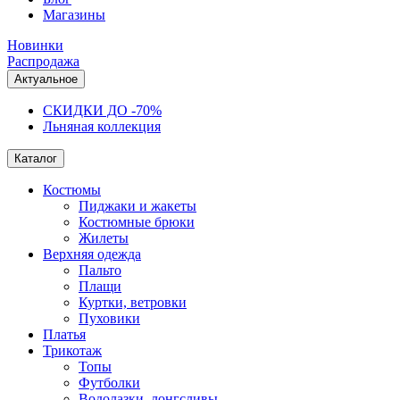
Магазины
Новинки
Распродажа
Актуальное
СКИДКИ ДО -70%
Льняная коллекция
Каталог
Костюмы
Пиджаки и жакеты
Костюмные брюки
Жилеты
Верхняя одежда
Пальто
Плащи
Куртки, ветровки
Пуховики
Платья
Трикотаж
Топы
Футболки
Водолазки, лонгсливы