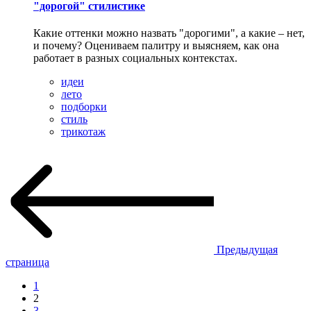
"дорогой" стилистике
Какие оттенки можно назвать "дорогими", а какие – нет,
и почему? Оцениваем палитру и выясняем, как она
работает в разных социальных контекстах.
идеи
лето
подборки
стиль
трикотаж
Предыдущая
страница
1
2
3