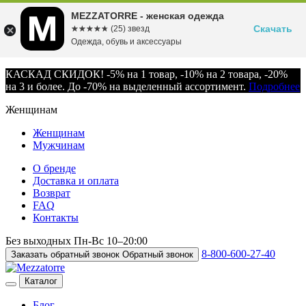
MEZZATORRE - женская одежда
Скачать
☆☆☆☆☆
★★★★★
(25) звезд
Одежда, обувь и аксессуары
КАСКАД СКИДОК! -5% на 1 товар, -10% на 2 товара, -20%
на 3 и более. До -70% на выделенный ассортимент.
Подробнее
Женщинам
Женщинам
Мужчинам
О бренде
Доставка и оплата
Возврат
FAQ
Контакты
Без выходных
Пн-Вс
10–20:00
8-800-600-27-40
Заказать обратный звонок
Обратный звонок
Каталог
Блог