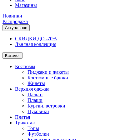
Магазины
Новинки
Распродажа
Актуальное
СКИДКИ ДО -70%
Льняная коллекция
Каталог
Костюмы
Пиджаки и жакеты
Костюмные брюки
Жилеты
Верхняя одежда
Пальто
Плащи
Куртки, ветровки
Пуховики
Платья
Трикотаж
Топы
Футболки
Водолазки, лонгсливы