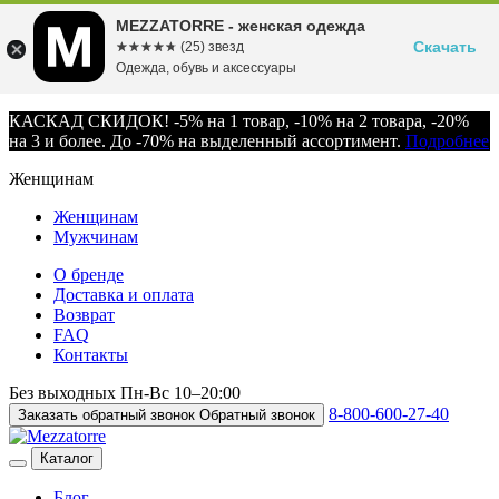
MEZZATORRE - женская одежда
Скачать
☆☆☆☆☆
★★★★★
(25) звезд
Одежда, обувь и аксессуары
КАСКАД СКИДОК! -5% на 1 товар, -10% на 2 товара, -20%
на 3 и более. До -70% на выделенный ассортимент.
Подробнее
Женщинам
Женщинам
Мужчинам
О бренде
Доставка и оплата
Возврат
FAQ
Контакты
Без выходных
Пн-Вс
10–20:00
8-800-600-27-40
Заказать обратный звонок
Обратный звонок
Каталог
Блог